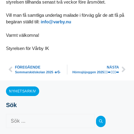
styrelsen tillhanda senast två veckor före årsmötet.
Vill man få samtliga underlag mailade i förväg går de att få på
begäran ställd till:
info@varby.nu
Varmt välkomna!
Styrelsen för Vårby IK
FÖREGÅENDE
NÄSTA
Sommarskidskolan 2025 ☀️💦
Hörnsjöjoggen 2025🏃‍♀️‍➡️🏃🏽‍♂️‍➡️
NYHETSARKIV
Sök