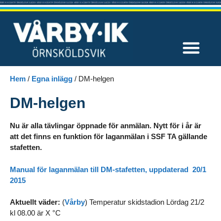
Våra tävlingar
Hem
/
Egna inlägg
/
DM-helgen
DM-helgen
Nu är alla tävlingar öppnade för anmälan. Nytt för i år är
att det finns en funktion för laganmälan i SSF TA gällande
stafetten.
Manual för laganmälan till DM-stafetten, uppdaterad 20/1
2015
Aktuellt väder:
(
Vårby
) Temperatur skidstadion Lördag 21/2
kl 08.00 är X °C