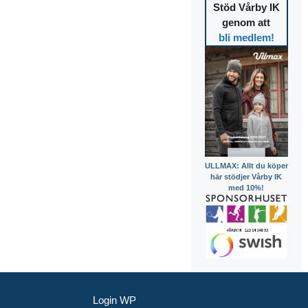
Stöd Vårby IK
genom att
bli medlem!
ULLMAX: Allt du köper
här stödjer Vårby IK
med 10%!
Login WP