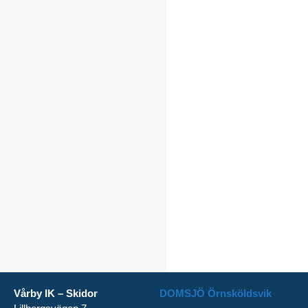
Vårby IK – Skidor
DOMSJÖ Örnsköldsvik