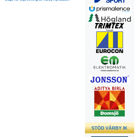
STÖD VÅRBY IK