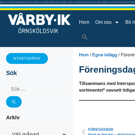
Hem
Om oss
Bli 
Hem
/
Egna inlägg
/
Föreni
NYHETSARKIV
Föreningsdag
Sök
Tillsammans med Intersport
sortimentet* oavsett tidigar
Arkiv
FÖREGÅENDE
Snart är den här – skidsäson