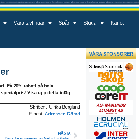
Våra tävlingar
Spår
Stuga
Kanot
VÅRA SPONSORER
er
rt. Få 20% rabatt på hela
l specialpris! Visa upp detta inläg
Skribent: Ulrika Berglund
E-post:
Adressen Gömd
NÄSTA
Dags för utprovning av Vårby hyrkläder!