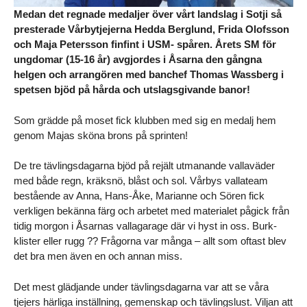
Medan det regnade medaljer över vårt landslag i Sotji så
presterade Vårbytjejerna Hedda Berglund, Frida Olofsson
och Maja Petersson finfint i USM- spåren. Årets SM för
ungdomar (15-16 år) avgjordes i Åsarna den gångna
helgen och arrangören med banchef Thomas Wassberg i
spetsen bjöd på hårda och utslagsgivande banor!
Som grädde på moset fick klubben med sig en medalj hem
genom Majas sköna brons på sprinten!
De tre tävlingsdagarna bjöd på rejält utmanande vallaväder
med både regn, kräksnö, blåst och sol. Vårbys vallateam
bestående av Anna, Hans-Åke, Marianne och Sören fick
verkligen bekänna färg och arbetet med materialet pågick från
tidig morgon i Åsarnas vallagarage där vi hyst in oss. Burk-
klister eller rugg ?? Frågorna var många – allt som oftast blev
det bra men även en och annan miss.
Det mest glädjande under tävlingsdagarna var att se våra
tjejers härliga inställning, gemenskap och tävlingslust. Viljan att