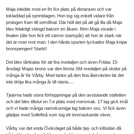
Maja inledde med en fin 8:e plats på distansen och var
tokladdad på sprintdagen. Hon tog sig enkelt vidare från
prologen fram till semifinal. Där höll det på att gå illa då Maja
blev felaktigt stängd bakom en åkare. Men Maja visade i
finalen (där hon fick ett sämre startspår) att hon är stark när
det är man mot man. I den hårda spurten lyckades Maja knipa
bronspengen! Starkt!
Det blev tårtkalas för att fira medaljen och även Fridas 15-
årsdag! Majas brons var den första SM-medaljen på skidor på
många år för Vårby. Med tanke på den fina återväxten lär det
inte dröja lika många år till nästa….
Tjejerna hade stora förhoppningar på den avslutande stafetten
och det blev tillslut en 7:e plats med mersmak. 17 lag gick imål
och vi hade många namnkunniga lag bakom oss. Vi fick även
glädjas med Sollefteå som tog ett överraskande silver.
Vårby var det enda Övikslaget på både tjej- och killsidan då