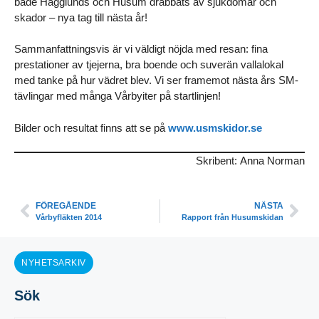
både Hägglunds och Husum drabbats av sjukdomar och
skador – nya tag till nästa år!
Sammanfattningsvis är vi väldigt nöjda med resan: fina
prestationer av tjejerna, bra boende och suverän vallalokal
med tanke på hur vädret blev. Vi ser framemot nästa års SM-
tävlingar med många Vårbyiter på startlinjen!
Bilder och resultat finns att se på
www.usmskidor.se
Skribent: Anna Norman
FÖREGÅENDE
NÄSTA
Vårbyfläkten 2014
Rapport från Husumskidan
NYHETSARKIV
Sök