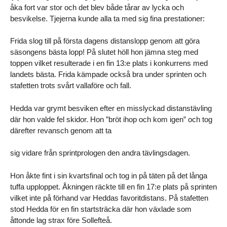
åka fort var stor och det blev både tårar av lycka och
besvikelse. Tjejerna kunde alla ta med sig fina prestationer:
Frida slog till på första dagens distanslopp genom att göra
säsongens bästa lopp! På slutet höll hon jämna steg med
toppen vilket resulterade i en fin 13:e plats i konkurrens med
landets bästa. Frida kämpade också bra under sprinten och
stafetten trots svårt vallaföre och fall.
Hedda var grymt besviken efter en misslyckad distanstävling
där hon valde fel skidor. Hon ”bröt ihop och kom igen” och tog
därefter revansch genom att ta
sig vidare från sprintprologen den andra tävlingsdagen.
Hon åkte fint i sin kvartsfinal och tog in på täten på det långa
tuffa upploppet. Åkningen räckte till en fin 17:e plats på sprinten
vilket inte på förhand var Heddas favoritdistans. På stafetten
stod Hedda för en fin startsträcka där hon växlade som
åttonde lag strax före Sollefteå.