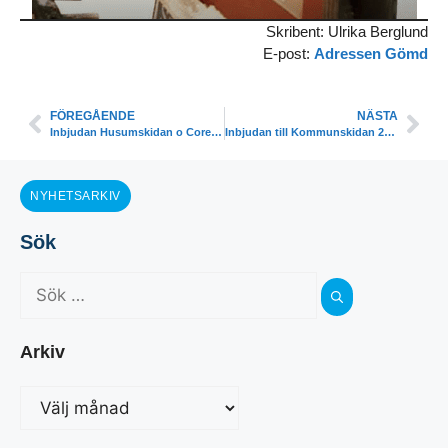
Skribent: Ulrika Berglund
E-post:
Adressen Gömd
FÖREGÅENDE
NÄSTA
Inbjudan Husumskidan o CoreIT Racet 27-28/1
Inbjudan till Kommunskidan 2018 del 1 Husum
NYHETSARKIV
Sök
Arkiv