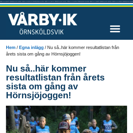
Våra tävlingar
Hem
/
Egna inlägg
/
Nu så..här kommer resultatlistan från
årets sista om gång av Hörnsjöjoggen!
Nu så..här kommer
resultatlistan från årets
sista om gång av
Hörnsjöjoggen!