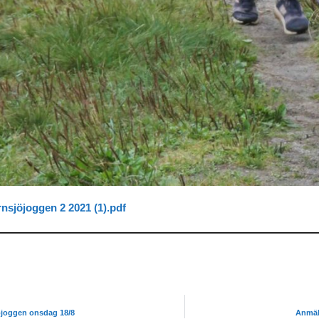
rnsjöjoggen 2 2021 (1).pdf
öjoggen onsdag 18/8
Anmäl