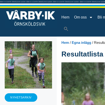
Hem
Om oss
Bli 
Hem
/
Egna inlägg
/
Resulta
Resultatlist
NYHETSARKIV