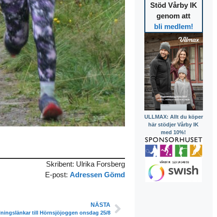
Stöd Vårby IK
genom att
bli medlem!
ULLMAX: Allt du köper
här stödjer Vårby IK
med 10%!
Skribent: Ulrika Forsberg
E-post:
Adressen Gömd
NÄSTA
ningslänkar till Hörnsjöjoggen onsdag 25/8