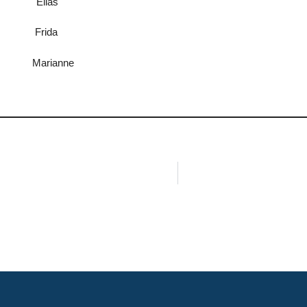
 Elias
 Frida
arianne
h