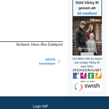
Stöd Vårby IK
genom att
bli medlem!
Skribent: Hans-Åke Dahlqvist
ULLMAX: Allt du köper
NÄSTA
här stödjer Vårby IK
Saxnäslägret
med 10%!
Login WP