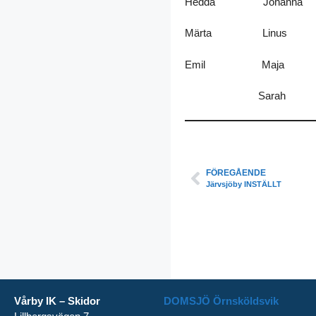
Hedda Johanna
Märta Linus
Emil Maja M
Sara
FÖREGÅENDE
Järvsjöby INSTÄLLT
Vårby IK – Skidor
DOMSJÖ Örnsköldsvik