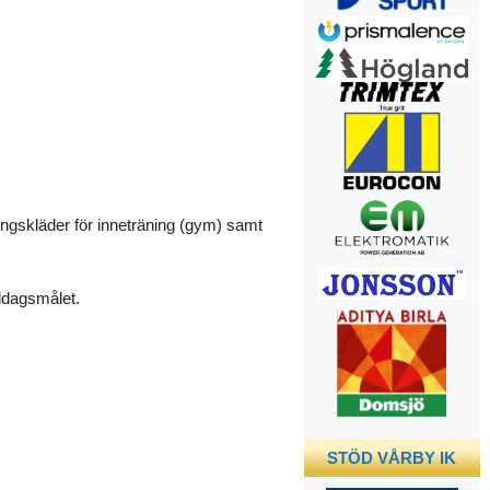
ningskläder för inneträning (gym) samt
iddagsmålet.
STÖD VÅRBY IK