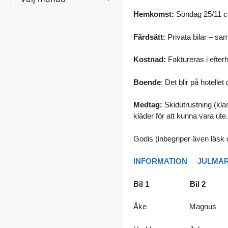
Hemkomst:
Söndag 25/11 c
Färdsätt:
Privata bilar – sa
Kostnad:
Faktureras i efter
Boende
: Det blir på hotell
Medtag:
Skidutrustning (klas
kläder för att kunna vara ute.
Godis (inbegriper även läsk 
INFORMATION
JULMA
Bil 1 Bil 2
Åke Magnus