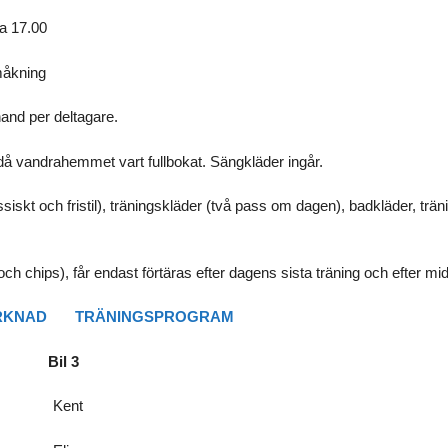
a 17.00
måkning
hand per deltagare.
et då vandrahemmet vart fullbokat. Sängkläder ingår.
siskt och fristil), träningskläder (två pass om dagen), badkläder, trä
och chips), får endast förtäras efter dagens sista träning och efter m
RKNAD
TRÄNINGSPROGRAM
 Bil 3
 Kent