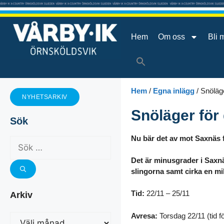
Hem
Om oss
Bli 
Hem
/
Egna inlägg
/
Snöläge
NYHETSARKIV
Snöläger för
Sök
Nu bär det av mot Saxnäs 
Det är minusgrader i Saxnä
slingorna samt cirka en mi
Tid:
22/11 – 25/11
Arkiv
Avresa:
Torsdag 22/11 (tid fö