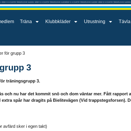
medlem
Träna
Klubbkläder
Utrustning
Tävla
r för grupp 3
 grupp 3
för träningsgrupp 3.
s och nu har det kommit snö och dom väntar mer. Fått rapport att
l extra spår har dragits på Bielitevägen (Vid trappstegsforsen).
r avfärd sker i egen takt)