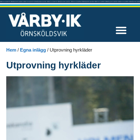
Våra tävlingar
Hem
/
Egna inlägg
/
Utprovning hyrkläder
Utprovning hyrkläder