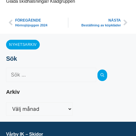
Glada skidhälsningar/ Klädgruppen
FÖREGÅENDE
NÄSTA
Hörnsjöjoggen 2024
Beställning av köpkläder
NYHETSARKIV
Sök
Arkiv
Vårby IK – Skidor