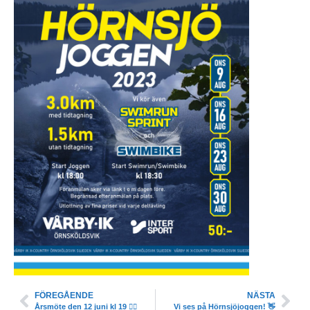
FÖREGÅENDE
NÄSTA
Årsmöte den 12 juni kl 19 👩‍⚖️
Vi ses på Hörnsjöjoggen! 👋