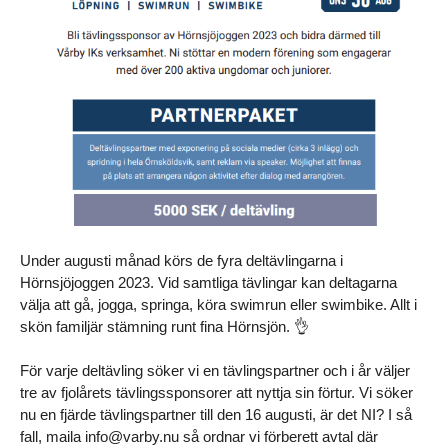
Under augusti månad körs de fyra deltävlingarna i
Hörnsjöjoggen 2023. Vid samtliga tävlingar kan deltagarna
välja att gå, jogga, springa, köra swimrun eller swimbike. Allt i
skön familjär stämning runt fina Hörnsjön. 👌
För varje deltävling söker vi en tävlingspartner och i år väljer
tre av fjolårets tävlingssponsorer att nyttja sin förtur. Vi söker
nu en fjärde tävlingspartner till den 16 augusti, är det NI? I så
fall, maila info@varby.nu så ordnar vi förberett avtal där