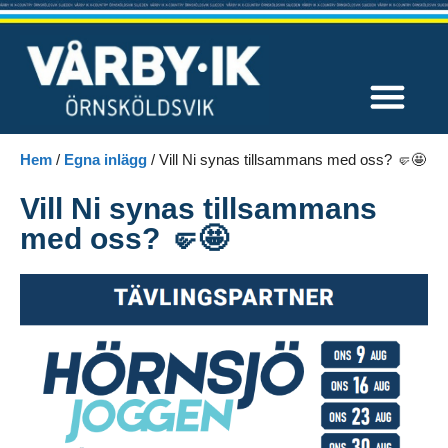
Våra tävlingar
Hem
/
Egna inlägg
/
Vill Ni synas tillsammans med oss? 🤛🤩
Vill Ni synas tillsammans
med oss? 🤛🤩