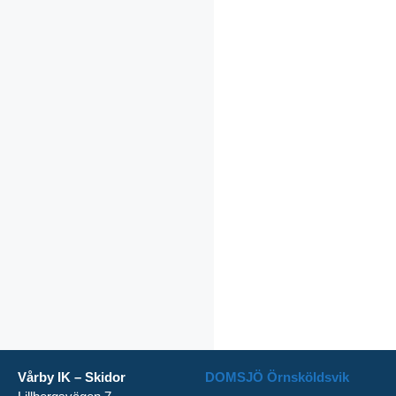
Vårby IK – Skidor
DOMSJÖ Örnsköldsvik