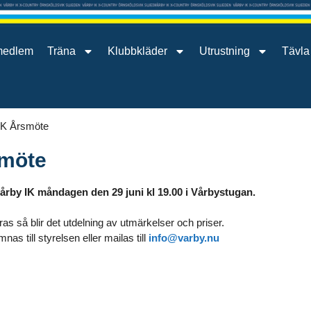
medlem
Träna
Klubbkläder
Utrustning
Tävla
IK Årsmöte
smöte
 Vårby IK måndagen den 29 juni kl 19.00 i Vårbystugan.
as så blir det utdelning av utmärkelser och priser.
as till styrelsen eller mailas till
info@varby.nu