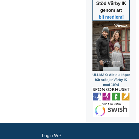
Stöd Vårby IK
genom att
bli medlem!
ULLMAX: Allt du köper
här stödjer Vårby IK
med 10%!
Login WP