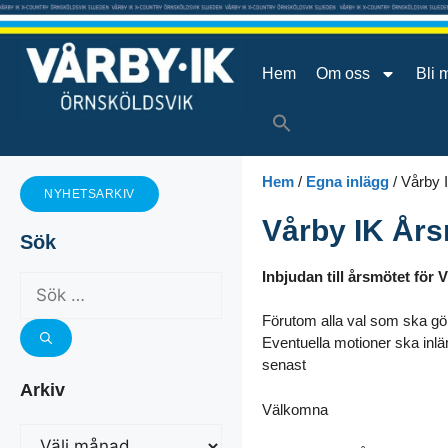
Hem
Om oss
Bli 
Hem
/
Egna inlägg
/
Vårby 
NYHETSARKIV
Vårby IK År
Sök
Inbjudan till årsmötet för
Förutom alla val som ska gör
Eventuella motioner ska inlämn
senast
Arkiv
Välkomna