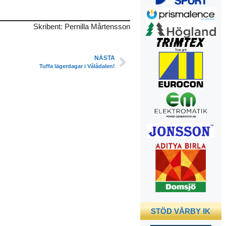
Skribent: Pernilla Mårtensson
NÄSTA
Tuffa lägerdagar i Vålådalen!
STÖD VÅRBY IK